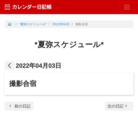
calendar_month
カレンダー日記帳
home
*夏弥スケジュール*
2022年04月
撮影合宿
*夏弥スケジュール*
arrow_back_ios
2022年04月03日
撮影合宿
chevron_left
navigate_next
前の日記
次の日記