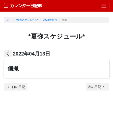
calendar_month
カレンダー日記帳
home
*夏弥スケジュール*
2022年04月
個撮
*夏弥スケジュール*
arrow_back_ios
2022年04月13日
個撮
chevron_left
navigate_next
前の日記
次の日記