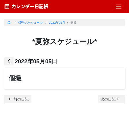
calendar_month
カレンダー日記帳
home
*夏弥スケジュール*
2022年05月
個撮
*夏弥スケジュール*
arrow_back_ios
2022年05月05日
個撮
chevron_left
navigate_next
前の日記
次の日記